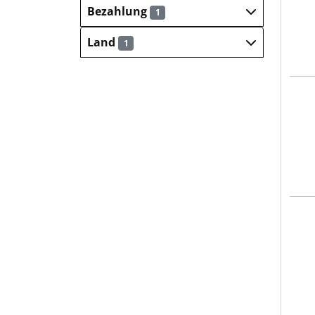
Bezahlung
1
Land
1
comp
comp