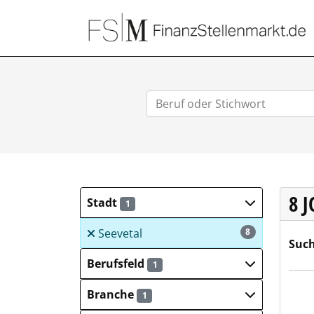
8 
Stadt
1
Seevetal
8
Such
Berufsfeld
1
comp
Branche
1