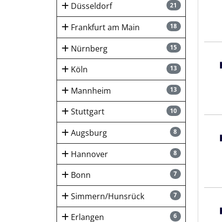
Düsseldorf
21
Frankfurt am Main
18
Nürnberg
15
Hays
Köln
13
Mannheim
13
Stuttgart
10
Hays
Augsburg
8
Hannover
8
Bonn
7
Simmern/Hunsrück
7
Hays
Erlangen
6