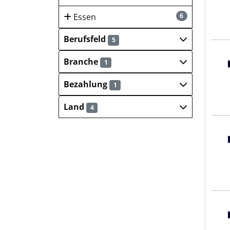
Essen
6
Berufsfeld
5
Hays
Branche
1
Bezahlung
1
Land
4
Hays
Hays