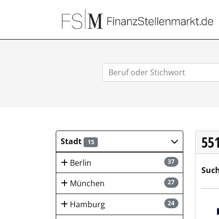
55
Stadt
15
Berlin
37
Such
München
27
Hays
Hamburg
24