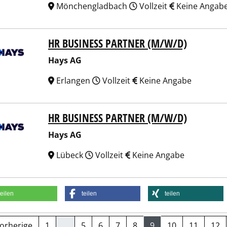
Mönchengladbach
Vollzeit
Keine Angab
HR BUSINESS PARTNER (M/W/D)
 AG
Hays AG
Erlangen
Vollzeit
Keine Angabe
HR BUSINESS PARTNER (M/W/D)
 AG
Hays AG
Lübeck
Vollzeit
Keine Angabe
teilen
teilen
teilen
Vorherige
1
…
5
6
7
8
9
10
11
12