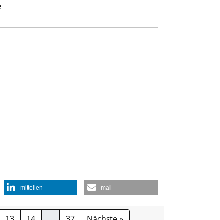
e
mitteilen
mail
13
14
…
37
Nächste »