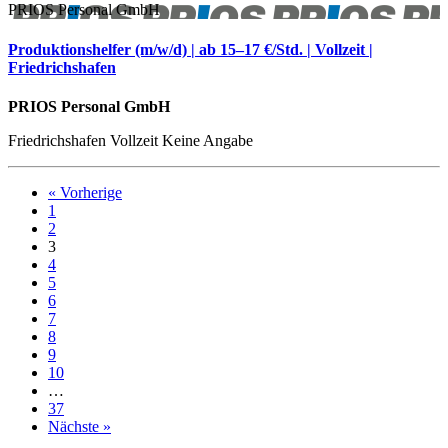
PRIOS Personal GmbH
Produktionshelfer (m/w/d) | ab 15–17 €/Std. | Vollzeit |
Friedrichshafen
PRIOS Personal GmbH
Friedrichshafen
Vollzeit
Keine Angabe
« Vorherige
1
2
3
4
5
6
7
8
9
10
…
37
Nächste »