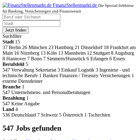
FinanzStellenmarkt.de
Die Spezial-Jobbörse
für Banking, Versicherungen und Finanzwesen
Jetzt finden
Suchfilter
Stadt
15
37
Berlin
26
München
23
Hamburg
21
Düsseldorf
18
Frankfurt am
Main
16
Nürnberg
13
Köln
13
Mannheim
12
Stuttgart
8
Augsburg
8
Hannover
7
Bonn
7
Simmern/Hunsrück
6
Erlangen
6
Essen
Berufsfeld
5
547
Verwaltung Sekretariat
3
Einkauf Logistik
3
Ingenieur - und
technische Berufe
1
Banken Finanzen / Treasury Versicherungen
1
externe Dienstleister
Branche
1
547
Unternehmens- und Personalberatungen
Bezahlung
1
547
Keine Angabe
Land
4
536
Deutschland
7
Schweiz
5
Österreich
1
Tschechien
547 Jobs gefunden