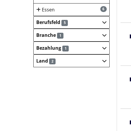
Essen
6
Berufsfeld
5
Hays
Branche
1
Bezahlung
1
Land
2
Hays
Hays