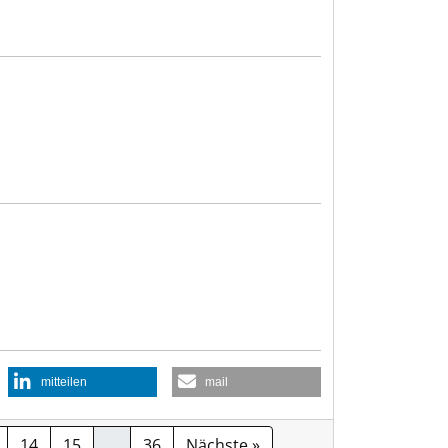
mitteilen
mail
14
15
…
36
Nächste »