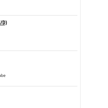
/D)
abe