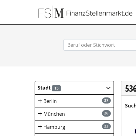
53
Stadt
15
Berlin
37
Such
München
26
Hays
Hamburg
23