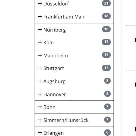
Düsseldorf
21
Frankfurt am Main
18
Nürnberg
16
Hays
Köln
13
Mannheim
13
Stuttgart
12
Hays
Augsburg
8
Hannover
8
Bonn
7
Simmern/Hunsrück
7
Hays
Erlangen
6