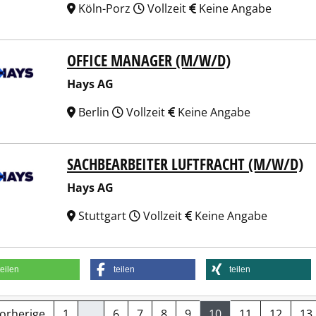
Köln-Porz
Vollzeit
Keine Angabe
OFFICE MANAGER (M/W/D)
 AG
Hays AG
Berlin
Vollzeit
Keine Angabe
SACHBEARBEITER LUFTFRACHT (M/W/D)
 AG
Hays AG
Stuttgart
Vollzeit
Keine Angabe
teilen
teilen
teilen
Vorherige
1
…
6
7
8
9
10
11
12
13