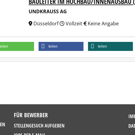
BAULEITER IM HOCHBAU/INNENAUSBAU 
KRAUSS AG
UNDKRAUSS AG
Düsseldorf
Vollzeit
Keine Angabe
teilen
teilen
teilen
FÜR BEWERBER
IM
GEN
STELLENGESUCH AUFGEBEN
DA