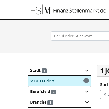
1 
Stadt
1
Düsseldorf
1
Such
Berufsfeld
3
D
Branche
1