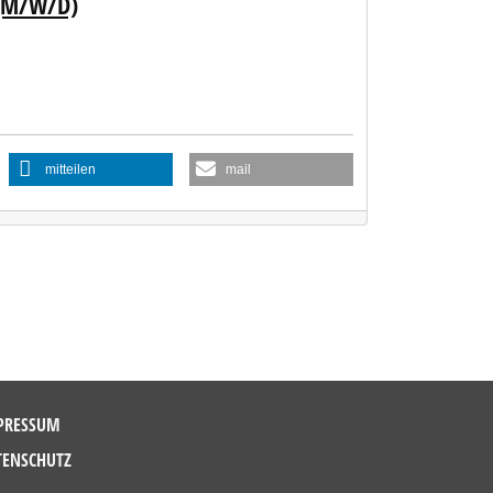
(M/W/D)
mitteilen
mail
PRESSUM
TENSCHUTZ