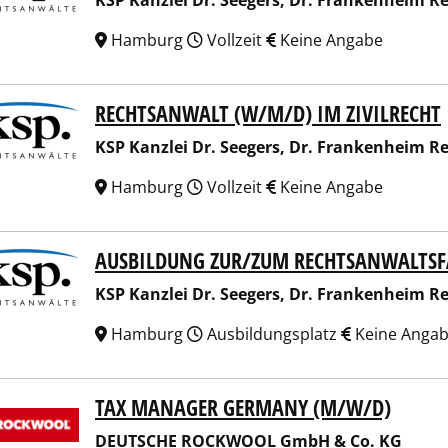
KSP Kanzlei Dr. Seegers, Dr. Frankenheim 
Hamburg
Vollzeit
Keine Angabe
RECHTSANWALT (W/M/D) IM ZIVILRECHT
Kanzlei Dr. Seegers, Dr. Frankenheim Rechtsanwaltsgesells
KSP Kanzlei Dr. Seegers, Dr. Frankenheim 
Hamburg
Vollzeit
Keine Angabe
AUSBILDUNG ZUR/ZUM RECHTSANWALTSF
Kanzlei Dr. Seegers, Dr. Frankenheim Rechtsanwaltsgesells
KSP Kanzlei Dr. Seegers, Dr. Frankenheim 
Hamburg
Ausbildungsplatz
Keine Anga
TAX MANAGER GERMANY (M/W/D)
TSCHE ROCKWOOL GmbH & Co. KG
DEUTSCHE ROCKWOOL GmbH & Co. KG