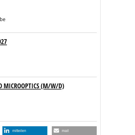
abe
027
ND MICROOPTICS (M/W/D)
mitteilen
mail