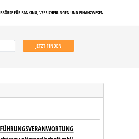
JOBBÖRSE FÜR BANKING, VERSICHERUNGEN UND FINANZWESEN
JETZT FINDEN
UF FÜHRUNGSVERANWORTUNG
chaft mbH