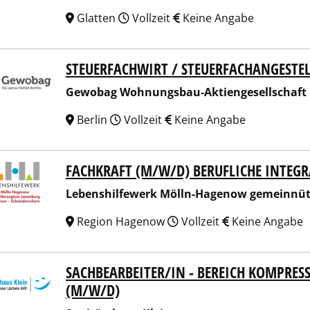
Glatten
Vollzeit
Keine Angabe
STEUERFACHWIRT / STEUERFACHANGESTE
bag Wohnungsbau-Aktiengesellschaft Berlin
Gewobag Wohnungsbau-Aktiengesellschaft 
Berlin
Vollzeit
Keine Angabe
FACHKRAFT (M/W/D) BERUFLICHE INTEG
nshilfewerk Mölln-Hagenow gemeinnützige GmbH
Lebenshilfewerk Mölln-Hagenow gemeinnü
Region Hagenow
Vollzeit
Keine Angabe
SACHBEARBEITER/IN - BEREICH KOMPRES
tätshaus Klein
(M/W/D)