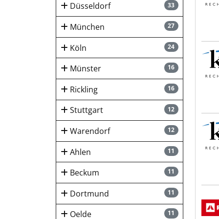
Düsseldorf
33
München
27
Köln
24
KSP 
Münster
16
Rickling
16
Stuttgart
12
KSP 
Warendorf
12
Ahlen
11
Beckum
11
Dortmund
11
DEU
Oelde
11