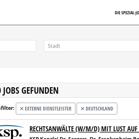
FINANZSTELLENMARKT.DE
DIE SPEZIAL-
0 JOBS GEFUNDEN
filter:
EXTERNE DIENSTLEISTER
DEUTSCHLAND
RECHTSANWÄLTE (W/M/D) MIT LUST A
Kanzlei Dr. Seegers, Dr. Frankenheim Rechtsanwaltsgesells