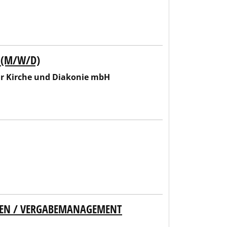
 (M/W/D)
nie mbH
ür Kirche und Diakonie mbH
NGEN / VERGABEMANAGEMENT