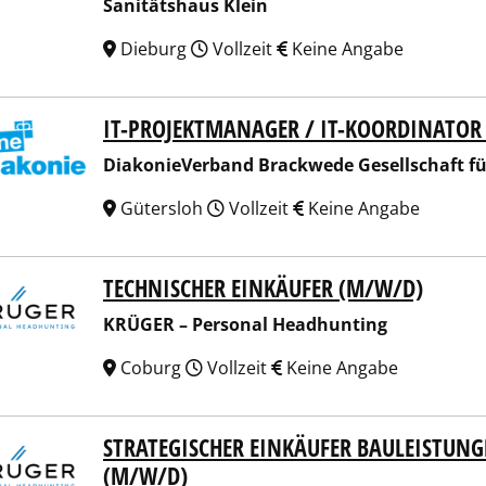
Sanitätshaus Klein
Dieburg
Vollzeit
Keine Angabe
IT-PROJEKTMANAGER / IT-KOORDINATOR
onieVerband Brackwede Gesellschaft für Kirche und Diako
DiakonieVerband Brackwede Gesellschaft f
Gütersloh
Vollzeit
Keine Angabe
TECHNISCHER EINKÄUFER (M/W/D)
ER – Personal Headhunting
KRÜGER – Personal Headhunting
Coburg
Vollzeit
Keine Angabe
STRATEGISCHER EINKÄUFER BAULEISTU
ER – Personal Headhunting
(M/W/D)