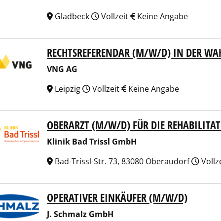
Gladbeck
Vollzeit
Keine Angabe
RECHTSREFERENDAR (M/W/D) IN DER WA
 AG
VNG AG
Leipzig
Vollzeit
Keine Angabe
OBERARZT (M/W/D) FÜR DIE REHABILITA
ik Bad Trissl GmbH
Klinik Bad Trissl GmbH
Bad-Trissl-Str. 73, 83080 Oberaudorf
Vollz
OPERATIVER EINKÄUFER (M/W/D)
chmalz GmbH
J. Schmalz GmbH