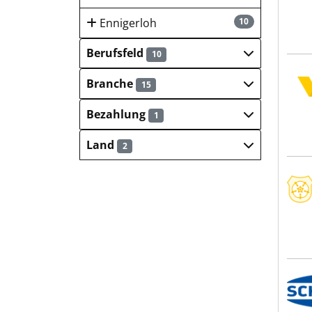
Ennigerloh
10
Berufsfeld
10
VNG
Branche
15
Bezahlung
1
Land
2
Klin
J. S