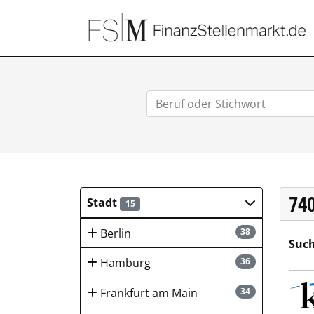
74
Stadt
15
Berlin
38
Such
Hamburg
36
KSP 
Frankfurt am Main
34