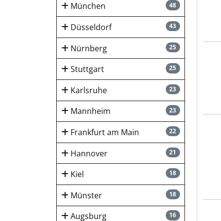
München
48
Düsseldorf
43
Nürnberg
25
Novo
Stuttgart
25
Karlsruhe
23
Mannheim
23
Krei
Frankfurt am Main
22
Hannover
21
Kiel
18
Münster
18
Frei
Augsburg
16