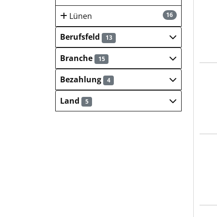
Lünen
16
Berufsfeld
13
Branche
15
Frei
Bezahlung
4
Land
5
Hein