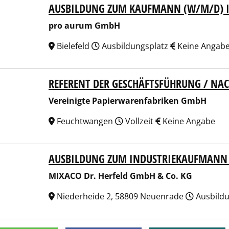
AUSBILDUNG ZUM KAUFMANN (W/M/D) I
 aurum GmbH
pro aurum GmbH
Bielefeld
Ausbildungsplatz
Keine Angab
REFERENT DER GESCHÄFTSFÜHRUNG / N
inigte Papierwarenfabriken GmbH
Vereinigte Papierwarenfabriken GmbH
Feuchtwangen
Vollzeit
Keine Angabe
AUSBILDUNG ZUM INDUSTRIEKAUFMANN
CO Dr. Herfeld GmbH & Co. KG
MIXACO Dr. Herfeld GmbH & Co. KG
Niederheide 2, 58809 Neuenrade
Ausbildu