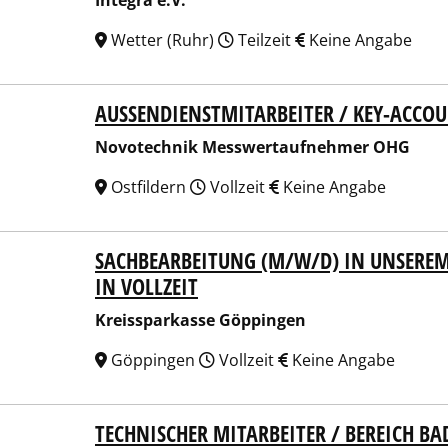
Integra e.V.
Wetter (Ruhr)
Teilzeit
Keine Angabe
AUSSENDIENSTMITARBEITER / KEY-ACCO
technik Messwertaufnehmer OHG
Novotechnik Messwertaufnehmer OHG
Ostfildern
Vollzeit
Keine Angabe
SACHBEARBEITUNG (M/W/D) IN UNSEREM 
ssparkasse Göppingen
IN VOLLZEIT
Kreissparkasse Göppingen
Göppingen
Vollzeit
Keine Angabe
TECHNISCHER MITARBEITER / BEREICH B
burger Stadtbau GmbH (FSB)