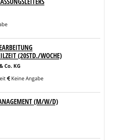
LASSUNGSLEITERS
abe
BEARBEITUNG
LZEIT (20STD./WOCHE)
 Co. KG
eit
Keine Angabe
 MANAGEMENT (M/W/D)