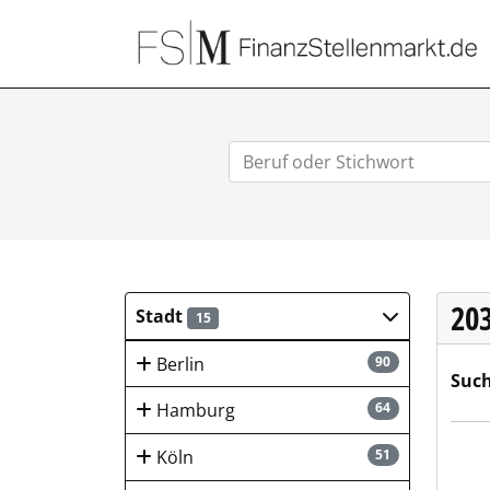
20
Stadt
15
Berlin
90
Such
Hamburg
64
Integ
Köln
51