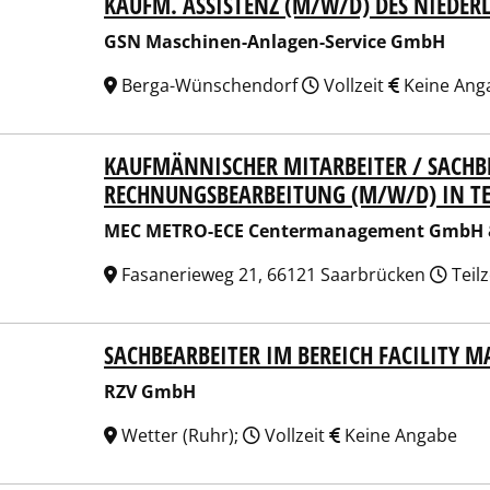
KAUFM. ASSISTENZ (M/W/D) DES NIEDER
Maschinen-Anlagen-Service GmbH
GSN Maschinen-Anlagen-Service GmbH
Berga-Wünschendorf
Vollzeit
Keine Ang
KAUFMÄNNISCHER MITARBEITER / SACH
METRO-ECE Centermanagement GmbH & Co. KG
RECHNUNGSBEARBEITUNG (M/W/D) IN TEI
MEC METRO-ECE Centermanagement GmbH &
Fasanerieweg 21, 66121 Saarbrücken
Teilz
SACHBEARBEITER IM BEREICH FACILITY
 GmbH
RZV GmbH
Wetter (Ruhr);
Vollzeit
Keine Angabe