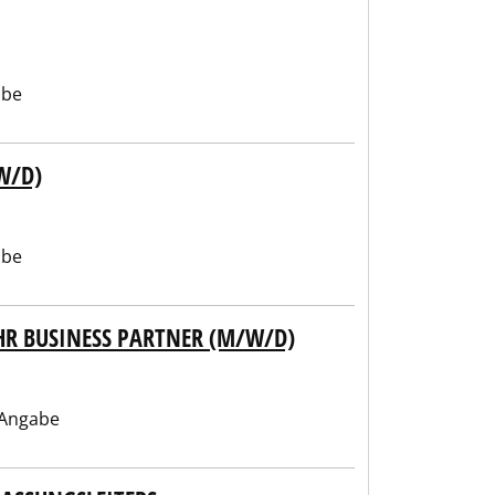
abe
W/D)
abe
HR BUSINESS PARTNER (M/W/D)
 Angabe