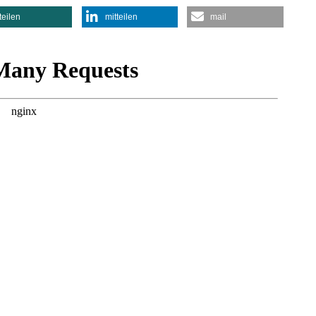
teilen
mitteilen
mail